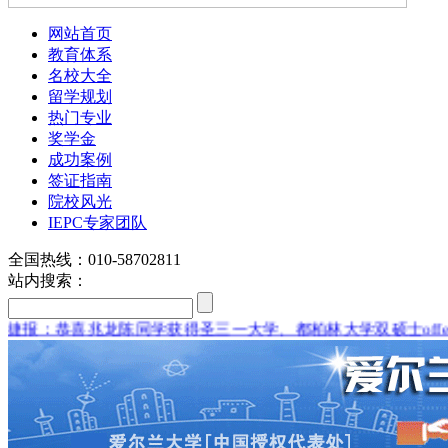
网站首页
教育体系
名校大全
留学规划
热门专业
奖学金
成功案例
签证指南
院校风光
IEPC专家团队
全国热线：010-58702811
站内搜索：
喜兆龙陈同学获得圣三一大学、都柏林大学双硕士offer,恭喜兆龙学
louis vuitton explorateur terre
seattle seahawks jerseys for kids