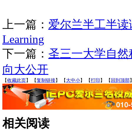
上一篇：
爱尔兰半工半读语
Learning
下一篇：
圣三一大学自然
向大公开
【
收藏此页
】
【
复制链接
】
【
大
中
小
】
【
打印
】
【
回到顶部
相关阅读