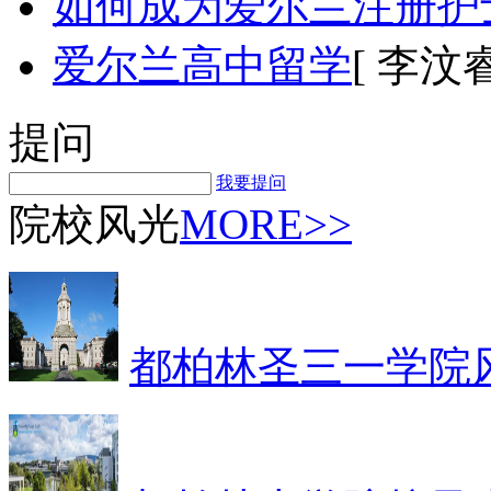
如何成为爱尔兰注册护
爱尔兰高中留学
[ 李汶睿
提问
我要提问
院校风光
MORE>>
都柏林圣三一学院