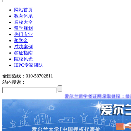
网站首页
教育体系
名校大全
留学规划
热门专业
奖学金
成功案例
签证指南
院校风光
IEPC专家团队
全国热线：010-58702811
站内搜索：
爱尔兰留学签证网录取捷报：恭喜兆龙陈同
louis vuitton explorateur terre
seattle seahawks jerseys for kids