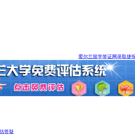
爱尔兰留学签证网录取捷报：恭喜
估
答疑