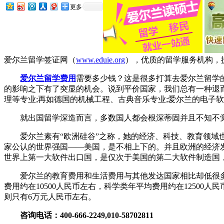
更多
爱尔兰留学签证网（
www.eduie.org
），优质的留学服务机构，提
爱尔兰留学费用
需要多少钱？这是很多打算去爱尔兰留学的
的影响之下有了突显的机会。说到平价国家，我们总有一种退
理等专业;再如德国的机械工程、古典音乐专业;爱尔兰的电子
就出国留学深造而言，多数国人都会根深蒂固并且不知不觉
爱尔兰素有“欧洲硅谷”之称，她的经济、科技、教育领域也
家公认的世界强国——美国，是不相上下的。并且欧洲的经济
世界上第一大软件出口国，是仅次于美国的第二大软件制造国
爱尔兰的教育费用和生活费用与其他发达国家相比却低很多。
费用约在10500人民币左右，科学类年平均费用约在12500人
则只有6万元人民币左右。
咨询电话：400-666-2249,010-58702811