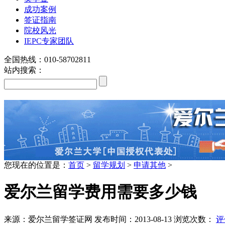
成功案例
签证指南
院校风光
IEPC专家团队
全国热线：010-58702811
站内搜索：
louis vuitton explorateur terre
seattle seahawks jerseys for kids
您现在的位置是：
首页
>
留学规划
>
申请其他
>
爱尔兰留学费用需要多少钱
来源：
爱尔兰留学签证网
发布时间：
2013-08-13
浏览次数：
评