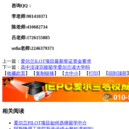
咨询QQ：
李老师:981410371
陈老师:410682734
吕老师:1726155885
sofia老师:2246379371
上一篇：
爱尔兰ILOT项目最新签证资金要求
下一篇：
高中没读完能留学爱尔兰读大学吗
【
收藏此页
】
【
复制链接
】
【
大
中
小
】
【
打印
】
【
回到顶部
相关阅读
爱尔兰PILOT项目如何选择留学中介
阿斯隆理工学院新开设硕士预科课程啦!