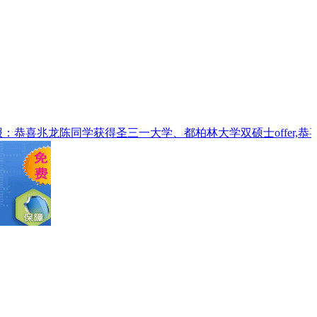
兆龙陈同学获得圣三一大学、都柏林大学双硕士offer,恭喜兆龙学子