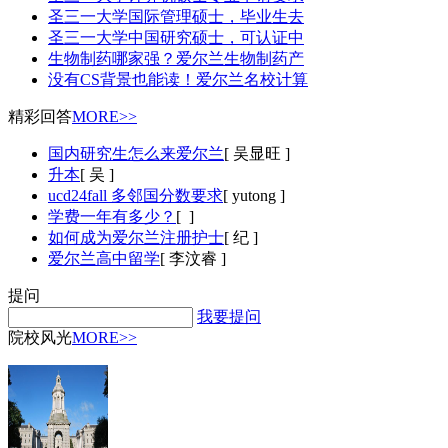
圣三一大学国际管理硕士，毕业生去
圣三一大学中国研究硕士，可认证中
生物制药哪家强？爱尔兰生物制药产
没有CS背景也能读！爱尔兰名校计算
精彩回答
MORE>>
国内研究生怎么来爱尔兰
[ 吴显旺 ]
升本
[ 吴 ]
ucd24fall 多邻国分数要求
[ yutong ]
学费一年有多少？
[ ]
如何成为爱尔兰注册护士
[ 纪 ]
爱尔兰高中留学
[ 李汶睿 ]
提问
我要提问
院校风光
MORE>>