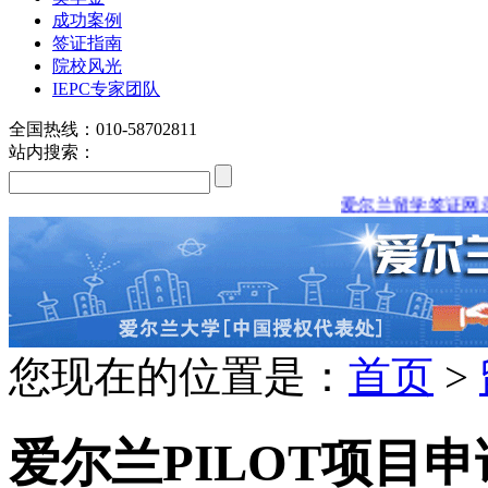
成功案例
签证指南
院校风光
IEPC专家团队
全国热线：010-58702811
站内搜索：
爱尔兰留学签证网录取捷报
louis vuitton explorateur terre
seattle seahawks jerseys for kids
您现在的位置是：
首页
>
爱尔兰PILOT项目